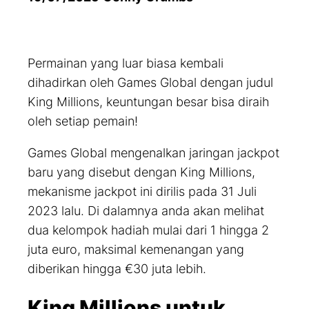
Permainan yang luar biasa kembali
dihadirkan oleh
Games Global
dengan judul
King Millions
, keuntungan besar bisa diraih
oleh setiap pemain!
Games Global
mengenalkan jaringan
jackpot
baru yang disebut dengan
King Millions
,
mekanisme
jackpot
ini dirilis pada 31 Juli
2023 lalu. Di dalamnya anda akan melihat
dua kelompok hadiah mulai dari 1 hingga 2
juta euro, maksimal kemenangan yang
diberikan hingga €30 juta lebih.
King Millions
untuk