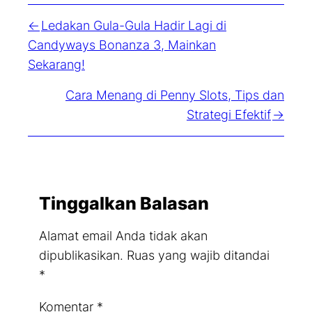
Ledakan Gula-Gula Hadir Lagi di
Candyways Bonanza 3, Mainkan
Sekarang!
Cara Menang di Penny Slots, Tips dan
Strategi Efektif
Tinggalkan Balasan
Alamat email Anda tidak akan
dipublikasikan.
Ruas yang wajib ditandai
*
Komentar
*