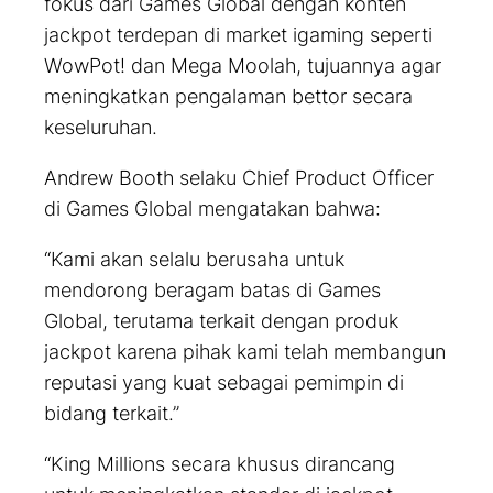
fokus dari
Games Global
dengan konten
jackpot
terdepan di market
igaming
seperti
WowPot!
dan
Mega Moolah
, tujuannya agar
meningkatkan pengalaman
bettor
secara
keseluruhan.
Andrew Booth selaku
Chief Product Officer
di
Games Global
mengatakan bahwa:
“Kami akan selalu berusaha untuk
mendorong beragam batas di
Games
Global
, terutama terkait dengan produk
jackpot
karena pihak kami telah membangun
reputasi yang kuat sebagai pemimpin di
bidang terkait.”
“
King Millions
secara khusus dirancang