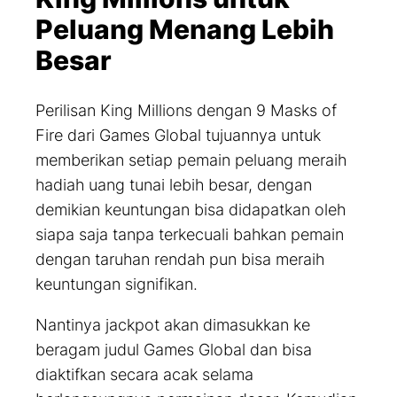
Peluang Menang Lebih
Besar
Perilisan
King Millions
dengan
9 Masks of
Fire
dari
Games Global
tujuannya untuk
memberikan setiap pemain peluang meraih
hadiah uang tunai lebih besar, dengan
demikian keuntungan bisa didapatkan oleh
siapa saja tanpa terkecuali bahkan pemain
dengan taruhan rendah pun bisa meraih
keuntungan signifikan.
Nantinya
jackpot
akan dimasukkan ke
beragam judul
Games Global
dan bisa
diaktifkan secara acak selama