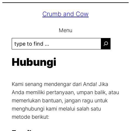
Lewati
Crumb and Cow
ke
konten
Menu
S
e
a
Hubungi
r
c
h
Kami senang mendengar dari Anda! Jika
Anda memiliki pertanyaan, umpan balik, atau
memerlukan bantuan, jangan ragu untuk
menghubungi kami melalui salah satu
metode berikut: