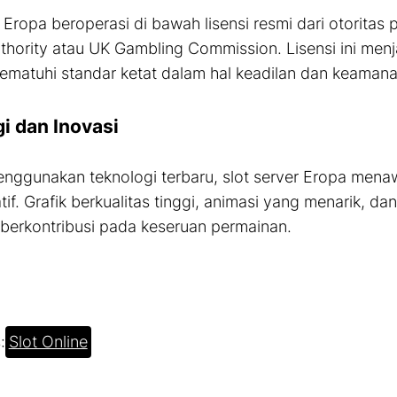
 Eropa beroperasi di bawah lisensi resmi dari otoritas 
hority atau UK Gambling Commission. Lisensi ini men
ematuhi standar ketat dalam hal keadilan dan keamana
i dan Inovasi
nggunakan teknologi terbaru, slot server Eropa men
if. Grafik berkualitas tinggi, animasi yang menarik, dan
erkontribusi pada keseruan permainan.
:
Slot Online