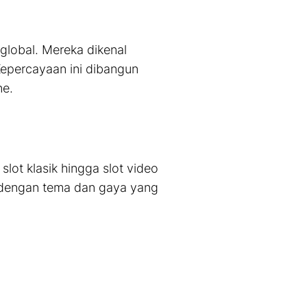
 global. Mereka dikenal
Kepercayaan ini dibangun
ne.
slot klasik hingga slot video
 dengan tema dan gaya yang