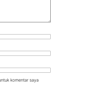
untuk komentar saya