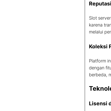
Reputas
Slot serve
karena tra
melalui pe
Koleksi
Platform in
dengan fit
berbeda, 
Teknolo
Lisensi 