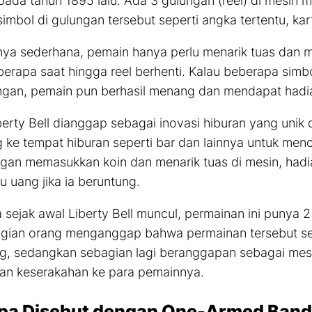
pada tahun 1895 lalu. Ada 3 gulungan
(reel)
di mesin me
imbol di gulungan tersebut seperti angka tertentu, kar
nya sederhana, pemain hanya perlu menarik tuas dan
berapa saat hingga
reel
berhenti. Kalau beberapa simb
gan, pemain pun berhasil menang dan mendapat hadia
iberty Bell dianggap sebagai inovasi hiburan yang unik
g ke tempat hiburan seperti bar dan lainnya untuk me
an memasukkan koin dan menarik tuas di mesin, hadia
u uang jika ia beruntung.
sejak awal Liberty Bell muncul, permainan ini punya 
gian orang menganggap bahwa permainan tersebut seb
g, sedangkan sebagian lagi beranggapan sebagai mesi
an keserakahan ke para pemainnya.
a Disebut dengan
One-Armed
Band