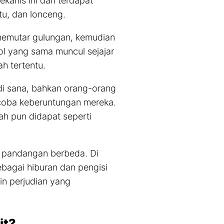
kanis ini dan terdapat
tu, dan lonceng.
 memutar gulungan, kemudian
ol yang sama muncul sejajar
h tertentu.
 di sana, bahkan orang-orang
ncoba keberuntungan mereka.
h pun didapat seperti
2 pandangan berbeda. Di
agai hiburan dan pengisi
n perjudian yang
it?