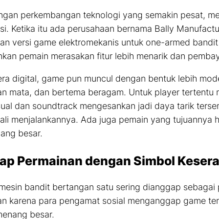
ngan perkembangan teknologi yang semakin pesat, me
si. Ketika itu ada perusahaan bernama Bally Manufactu
an versi
game
elektromekanis untuk
one-armed
bandit
an pemain merasakan fitur lebih menarik dan pembay
ra digital,
game
pun muncul dengan bentuk lebih moder
n mata, dan bertema beragam. Untuk
player
tertentu
sual dan
soundtrack
mengesankan jadi daya tarik ters
ali menjalankannya. Ada juga pemain yang tujuannya h
ang besar.
ap Permainan dengan Simbol Keser
in mesin bandit bertangan satu sering dianggap sebagai
an karena para pengamat sosial menganggap
game
ter
menang besar.