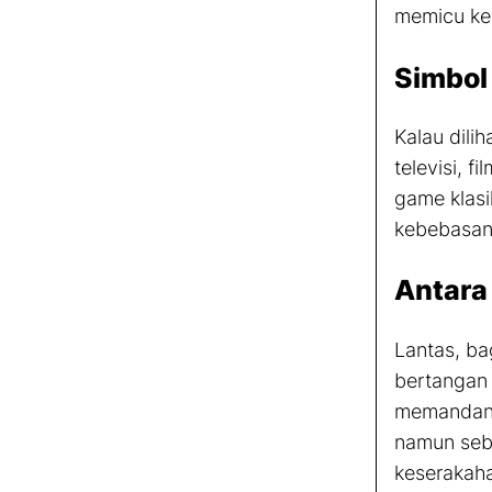
memicu kec
Simbol
Kalau dili
televisi, 
game
klasi
kebebasan 
Antara
Lantas, b
bertangan 
memandang
namun seb
keserakaha