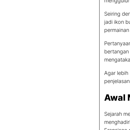
menggulu
Seiring de
jadi ikon 
permainan 
Pertanyaan
bertangan 
mengatakan
Agar lebi
penjelasan
Awal 
Sejarah me
menghadirk