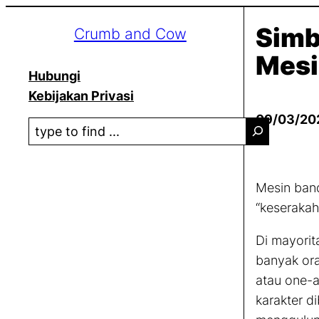
Lewati
Simb
Crumb and Cow
ke
konten
Mesi
Hubungi
Kebijakan Privasi
09/03/20
S
e
a
r
Mesin band
c
“keserakah
h
Di mayorit
banyak ora
atau
one-
karakter di