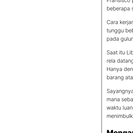
Fransisco 
beberapa s
Cara kerja
tunggu be
pada gulun
Saat itu L
rela datan
Hanya deng
barang ata
Sayangnya 
mana seba
waktu luan
menimbulk
Mengap