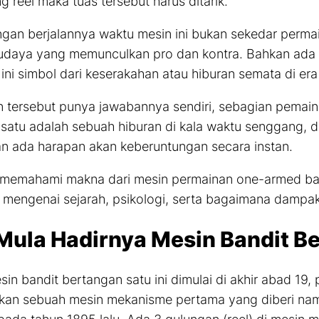
ng
reel
maka tuas tersebut harus ditarik.
ngan berjalannya waktu mesin ini bukan sekedar perm
budaya yang memunculkan pro dan kontra. Bahkan ada
ini simbol dari keserakahan atau hiburan semata di er
 tersebut punya jawabannya sendiri, sebagian pemai
satu adalah sebuah hiburan di kala waktu senggang, d
 ada harapan akan keberuntungan secara instan.
h memahami makna dari mesin permainan
one-armed
ban
 mengenai sejarah, psikologi, serta bagaimana dampak
Mula Hadirnya Mesin Bandit B
sin bandit bertangan satu ini dimulai di akhir abad 19,
an sebuah mesin mekanisme pertama yang diberi nama