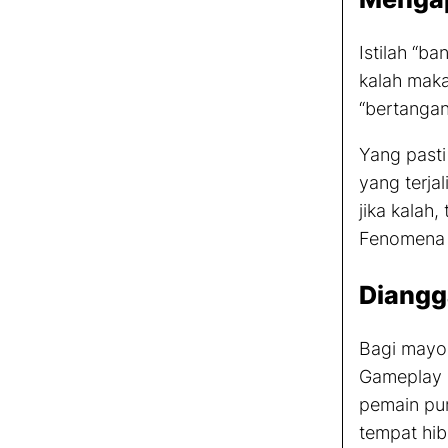
Istilah “b
kalah maka
“bertangan
Yang pasti
yang terja
jika kalah
Fenomena t
Diangg
Bagi mayo
Gameplay
pemain pun
tempat hib