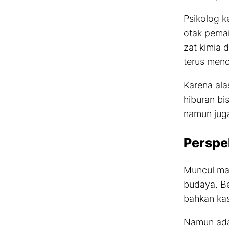
Psikolog k
otak pemai
zat kimia 
terus menc
Karena ala
hiburan bi
namun juga
Perspe
Muncul mak
budaya. Be
bahkan kas
Namun ada 