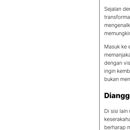
Sejalan de
transforma
mengenalk
memungkink
Masuk ke e
memanjaka
dengan vi
ingin kemb
bukan men
Diangg
Di sisi la
keserakah
berharap 