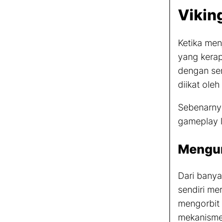
Vikin
Ketika men
yang kerap
dengan ser
diikat ole
Sebenarnya
gameplay
l
Mengum
Dari bany
sendiri me
mengorbit 
mekanism