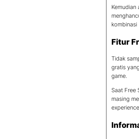
Kemudian
menghancu
kombinasi 
Fitur
F
Tidak samp
gratis yan
game.
Saat
Free 
masing me
experienc
Inform