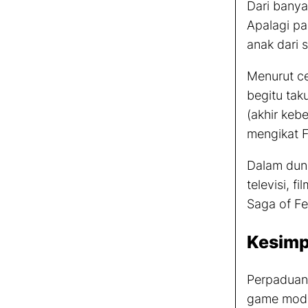
Dari banya
Apalagi pa
anak dari 
Menurut ce
begitu tak
(akhir keb
mengikat F
Dalam duni
televisi, f
Saga of Fen
Kesimp
Perpaduan 
game
mode