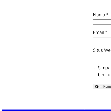
Nama
*
Email
*
Situs We
Simpan
beriku