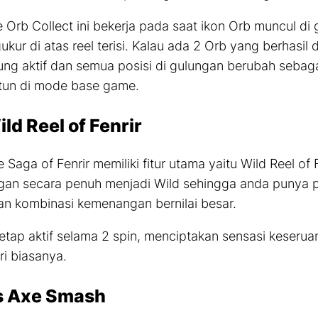
e
Orb Collect
ini bekerja pada saat ikon Orb muncul di 
ukur di atas
reel
terisi. Kalau ada 2 Orb yang berhasil
ng aktif dan semua posisi di gulungan berubah sebag
tun di mode
base game.
ld Reel of Fenrir
 Saga of Fenrir memiliki fitur utama yaitu
Wild Reel of 
ngan secara penuh menjadi
Wild
sehingga anda punya pe
n kombinasi kemenangan bernilai besar.
etap aktif selama 2
spin,
menciptakan sensasi keserua
ri biasanya.
s Axe Smash