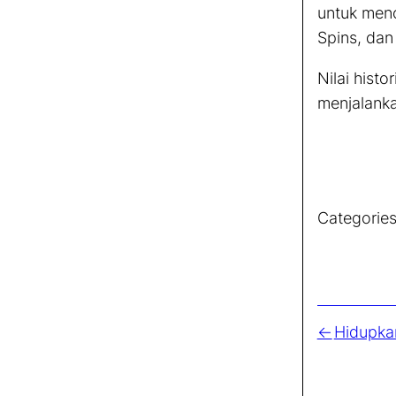
untuk menc
Spins
, da
Nilai hist
menjalank
Categories
Hidupka