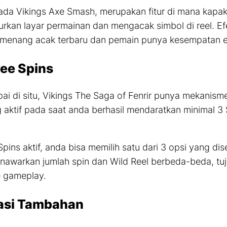
 ada
Vikings Axe Smash
, merupakan fitur di mana kapak
rkan layar permainan dan mengacak simbol di
reel.
Ef
menang acak terbaru dan pemain punya kesempatan ek
ree Spins
ai di situ, Vikings The Saga of Fenrir punya mekanis
g aktif pada saat anda berhasil mendaratkan minimal 3
Spins
aktif, anda bisa memilih satu dari 3
opsi
yang dis
nawarkan jumlah
spin
dan
Wild Reel
berbeda-beda, tu
e gameplay.
asi Tambahan