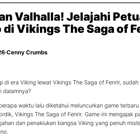
an Valhalla! Jelajahi Pet
 di Vikings The Saga of F
26
·
Cenny Crumbs
gi di era Viking lewat Vikings The Saga of Fenrir, suda
di dalamnya?
erapa waktu lalu diketahui meluncurkan
game
terbaru
ordik, Vikings The Saga of Fenrir.
Game
ini mengajak p
ajahan dan penaklukan bangsa Viking yang penuh mist
no.