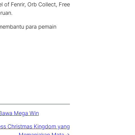
l of Fenrir, Orb Collect, Free
ruan.
s membantu para pemain
h Bawa Mega Win
cess Christmas Kingdom yang
Memanjakan Mata