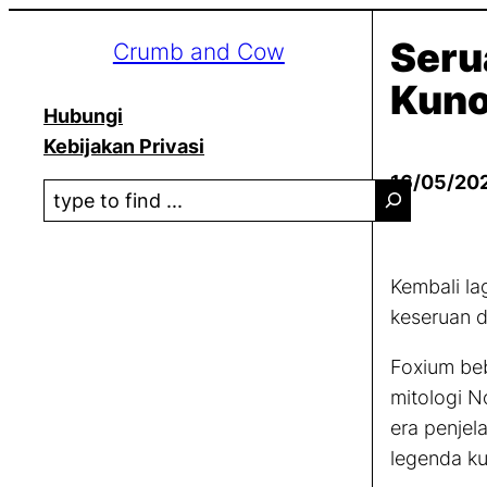
Lewati
Seru
Crumb and Cow
ke
konten
Kuno
Hubungi
Kebijakan Privasi
16/05/20
S
e
a
r
Kembali la
c
keseruan 
h
Foxium beb
mitologi N
era penjel
legenda ku