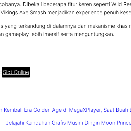
obanya. Dibekali beberapa fitur keren seperti
Wild Ree
n
Vikings Axe Smash
menjadikan
experience
penuh kese
oris yang terkandung di dalamnya dan mekanisme kha
an
gameplay
lebih imersif serta menguntungkan.
:
Slot Online
n Kembali Era Golden Age di MegaXPlayer, Saat Bua
Jelajahi Keindahan Grafis Musim Dingin Moon Prin