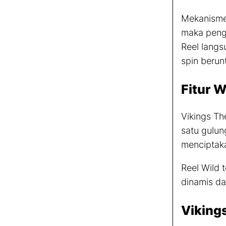
Mekanism
maka peng
Reel
langsu
spin
berun
Fitur
Wi
Vikings The
satu gulu
menciptaka
Reel Wild
t
dinamis da
Viking