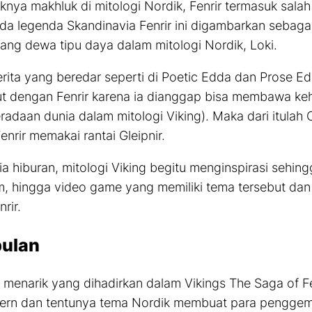
knya makhluk di mitologi Nordik, Fenrir termasuk salah
da legenda Skandinavia Fenrir ini digambarkan sebagai
sang dewa tipu daya dalam mitologi Nordik, Loki.
rita yang beredar seperti di Poetic Edda dan Prose Ed
ut dengan Fenrir karena ia dianggap bisa membawa ke
eradaan dunia dalam mitologi Viking). Maka dari itulah
enrir memakai rantai Gleipnir.
a hiburan, mitologi Viking begitu menginspirasi sehingg
ilm, hingga video
game
yang memiliki tema tersebut dan
rir.
ulan
menarik yang dihadirkan dalam Vikings The Saga of F
rn dan tentunya tema Nordik membuat para penggem