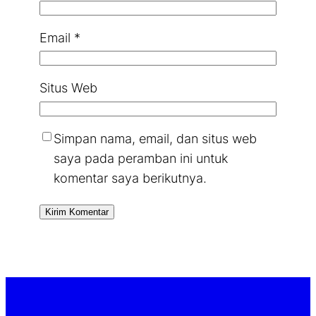
Email
*
Situs Web
Simpan nama, email, dan situs web
saya pada peramban ini untuk
komentar saya berikutnya.
top