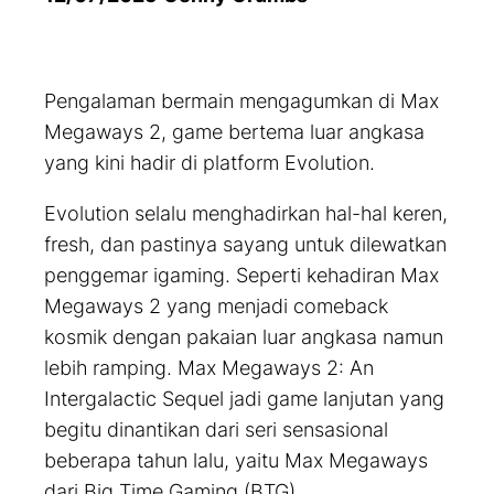
Pengalaman bermain mengagumkan di Max
Megaways 2,
game
bertema luar angkasa
yang kini hadir di
platform
Evolution.
Evolution selalu menghadirkan hal-hal keren,
fresh,
dan pastinya sayang untuk dilewatkan
penggemar
igaming.
Seperti kehadiran Max
Megaways 2 yang menjadi
comeback
kosmik dengan pakaian luar angkasa namun
lebih ramping. Max Megaways 2: An
Intergalactic Sequel jadi
game
lanjutan yang
begitu dinantikan dari seri sensasional
beberapa tahun lalu, yaitu Max Megaways
dari Big Time Gaming (BTG).