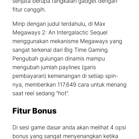
senjata berupa rangkaian
gadget
dengan
fitur canggih.
Mirip dengan judul terdahulu, di Max
Megaways 2: An Intergalactic Sequel
menggunakan mekanisme Megaways yang
sangat terkenal dari Big Time Gaming.
Pengubah gulungan dinamis mampu
mengubah jumlah
paylines
(garis
pembayaran) kemenangan di setiap
spin
-
nya, memberikan 117.649 cara untuk menang
saat
reel
sedang
“hot”.
Fitur Bonus
Di sesi
game
dasar anda akan melihat 4
opsi
bonus yang sangat menyenangkan ketika