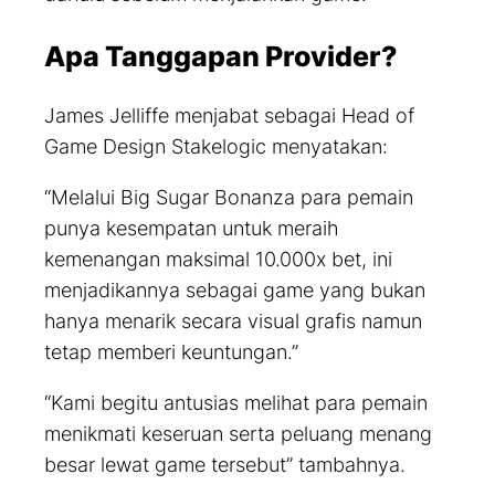
Apa Tanggapan
Provider?
James Jelliffe menjabat sebagai
Head of
Game Design
Stakelogic menyatakan:
“Melalui Big Sugar Bonanza para pemain
punya kesempatan untuk meraih
kemenangan maksimal 10.000x
bet,
ini
menjadikannya sebagai
game
yang bukan
hanya menarik secara visual grafis namun
tetap memberi keuntungan.”
“Kami begitu antusias melihat para pemain
menikmati keseruan serta peluang menang
besar lewat
game
tersebut” tambahnya.