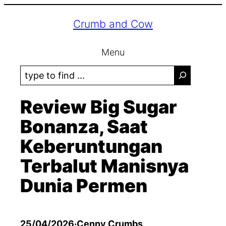
Lewati
Crumb and Cow
ke
konten
Menu
S
e
a
Review Big Sugar
r
Bonanza, Saat
c
Keberuntungan
h
Terbalut Manisnya
Dunia Permen
25/04/2026
·
Cenny Crumbs