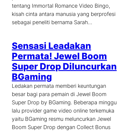
tentang Immortal Romance Video Bingo,
kisah cinta antara manusia yang berprofesi
sebagai peneliti bernama Sarah…
Sensasi Leadakan
Permata! Jewel Boom
Super Drop Diluncurkan
BGaming
Ledakan permata memberi keuntungan
besar bagi para pemain di Jewel Boom
Super Drop by BGaming. Beberapa minggu
lalu provider game video online terkemuka
yaitu BGaming resmu meluncurkan Jewel
Boom Super Drop dengan Collect Bonus