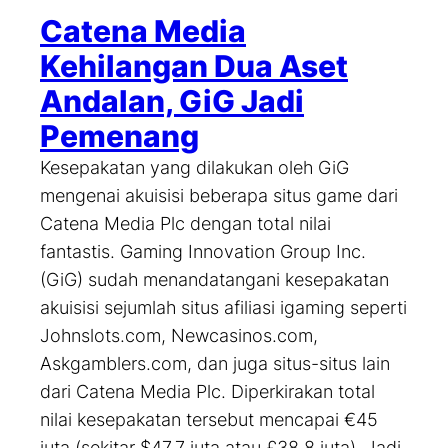
Catena Media
Kehilangan Dua Aset
Andalan, GiG Jadi
Pemenang
Kesepakatan yang dilakukan oleh GiG
mengenai akuisisi beberapa situs game dari
Catena Media Plc dengan total nilai
fantastis. Gaming Innovation Group Inc.
(GiG) sudah menandatangani kesepakatan
akuisisi sejumlah situs afiliasi igaming seperti
Johnslots.com, Newcasinos.com,
Askgamblers.com, dan juga situs-situs lain
dari Catena Media Plc. Diperkirakan total
nilai kesepakatan tersebut mencapai €45
juta (sekitar $47,7 juta atau £38,8 juta). Jadi