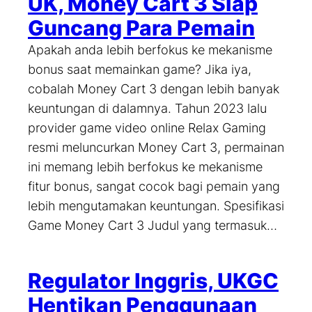
UK, Money Cart 3 Siap
Guncang Para Pemain
Apakah anda lebih berfokus ke mekanisme
bonus saat memainkan game? Jika iya,
cobalah Money Cart 3 dengan lebih banyak
keuntungan di dalamnya. Tahun 2023 lalu
provider game video online Relax Gaming
resmi meluncurkan Money Cart 3, permainan
ini memang lebih berfokus ke mekanisme
fitur bonus, sangat cocok bagi pemain yang
lebih mengutamakan keuntungan. Spesifikasi
Game Money Cart 3 Judul yang termasuk…
Regulator Inggris, UKGC
Hentikan Penggunaan