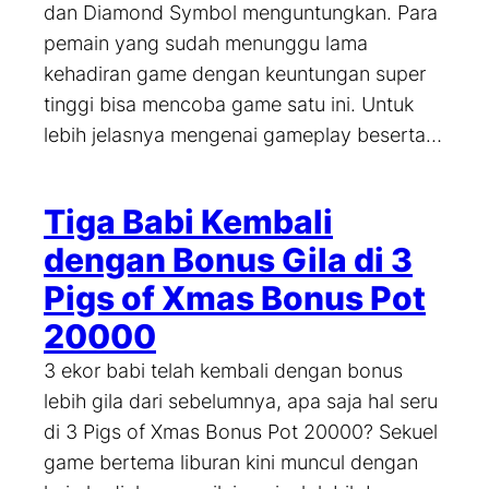
dan Diamond Symbol menguntungkan. Para
pemain yang sudah menunggu lama
kehadiran game dengan keuntungan super
tinggi bisa mencoba game satu ini. Untuk
lebih jelasnya mengenai gameplay beserta…
Tiga Babi Kembali
dengan Bonus Gila di 3
Pigs of Xmas Bonus Pot
20000
3 ekor babi telah kembali dengan bonus
lebih gila dari sebelumnya, apa saja hal seru
di 3 Pigs of Xmas Bonus Pot 20000? Sekuel
game bertema liburan kini muncul dengan