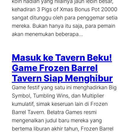
koin hadiah yang nilainya jauh lebih besar,
kehadiran 3 Pigs of Xmas Bonus Pot 20000
sangat ditunggu oleh para penggemar setia
mereka. Bukan hanya itu saja, para pemain
akan menemukan beberapa…
Masuk ke Tavern Beku!
Game Frozen Barrel
Tavern Siap Menghibur
Game festif yang satu ini menghadirkan Big
Symbol, Tumbling Wins, dan Multiplier
kumulatif, simak keseruan lain di Frozen
Barrel Tavern. Belatra Games resmi
mengenalkan judul baru mereka yang
bertema liburan akhir tahun, Frozen Barrel