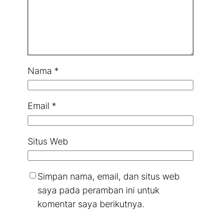
Nama
*
Email
*
Situs Web
Simpan nama, email, dan situs web
saya pada peramban ini untuk
komentar saya berikutnya.