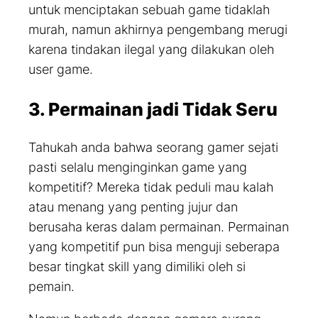
untuk menciptakan sebuah game tidaklah
murah, namun akhirnya pengembang merugi
karena tindakan ilegal yang dilakukan oleh
user game.
3. Permainan jadi Tidak Seru
Tahukah anda bahwa seorang gamer sejati
pasti selalu menginginkan game yang
kompetitif? Mereka tidak peduli mau kalah
atau menang yang penting jujur dan
berusaha keras dalam permainan. Permainan
yang kompetitif pun bisa menguji seberapa
besar tingkat skill yang dimiliki oleh si
pemain.