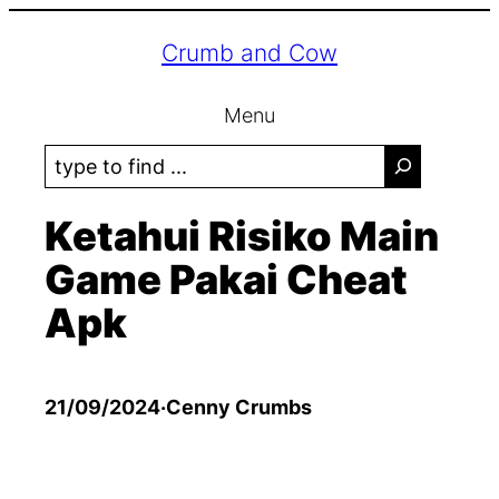
Lewati
Crumb and Cow
ke
konten
Menu
S
e
a
Ketahui Risiko Main
r
Game Pakai Cheat
c
Apk
h
21/09/2024
·
Cenny Crumbs