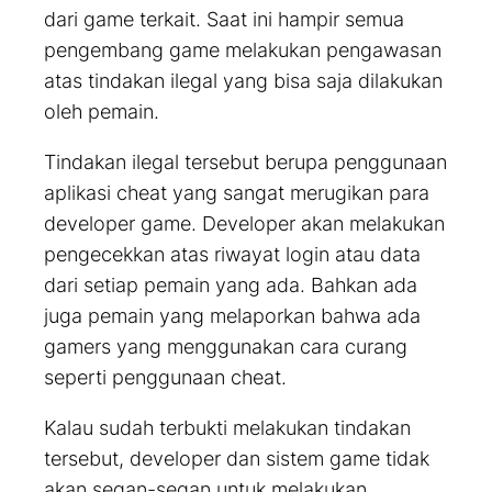
dari game terkait. Saat ini hampir semua
pengembang game melakukan pengawasan
atas tindakan ilegal yang bisa saja dilakukan
oleh pemain.
Tindakan ilegal tersebut berupa penggunaan
aplikasi cheat yang sangat merugikan para
developer game. Developer akan melakukan
pengecekkan atas riwayat login atau data
dari setiap pemain yang ada. Bahkan ada
juga pemain yang melaporkan bahwa ada
gamers yang menggunakan cara curang
seperti penggunaan cheat.
Kalau sudah terbukti melakukan tindakan
tersebut, developer dan sistem game tidak
akan segan-segan untuk melakukan