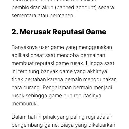
pemblokiran akun (banned account) secara
sementara atau permanen.
2. Merusak Reputasi Game
Banyaknya user game yang menggunakan
aplikasi cheat saat mencoba permainan
membuat reputasi game rusak. Hingga saat
ini terhitung banyak game yang akhirnya
tidak bertahan karena pemain menggunakan
cara curang. Pengalaman bermain menjadi
rusak sehingga game pun reputasinya
memburuk.
Dalam hal ini pihak yang paling rugi adalah
pengembang game. Biaya yang dikeluarkan