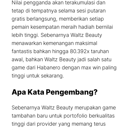
Nilai pengganda akan terakumulasi dan
tetap di tempatnya selama sesi putaran
gratis berlangsung, memberikan setiap
pemain kesempatan meraih hadiah bernilai
lebih tinggi. Sebenarnya Waltz Beauty
menawarkan kemenangan maksimal
fantastis bahkan hingga 80.392x taruhan
awal, bahkan Waltz Beauty jadi salah satu
game
dari Habanero dengan
max win
paling
tinggi untuk sekarang.
Apa Kata Pengembang?
Sebenarnya Waltz Beauty merupakan
game
tambahan baru untuk portofolio berkualitas
tinggi dari
provider
yang memang terus