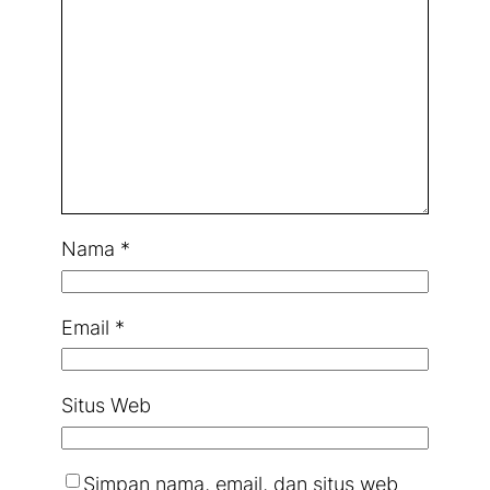
Nama
*
Email
*
Situs Web
Simpan nama, email, dan situs web