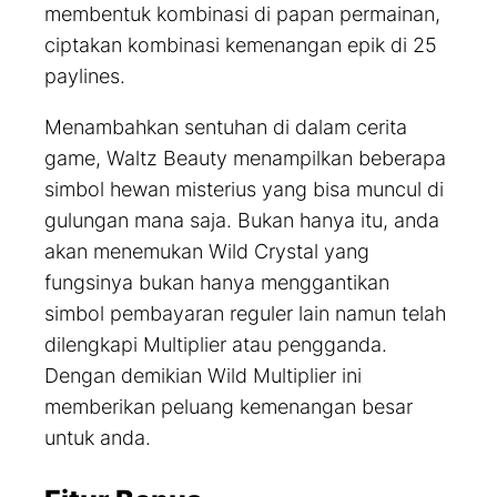
membentuk kombinasi di papan permainan,
ciptakan kombinasi kemenangan epik di 25
paylines.
Menambahkan sentuhan di dalam cerita
game,
Waltz Beauty menampilkan beberapa
simbol hewan misterius yang bisa muncul di
gulungan mana saja. Bukan hanya itu, anda
akan menemukan
Wild Crystal
yang
fungsinya bukan hanya menggantikan
simbol pembayaran reguler lain namun telah
dilengkapi
Multiplier
atau pengganda.
Dengan demikian
Wild Multiplier
ini
memberikan peluang kemenangan besar
untuk anda.