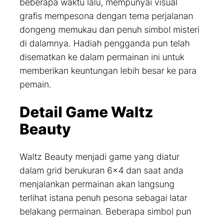
beberapa waktu lalu, mempunyai visual
grafis mempesona dengan tema perjalanan
dongeng memukau dan penuh simbol misteri
di dalamnya. Hadiah pengganda pun telah
disematkan ke dalam permainan ini untuk
memberikan keuntungan lebih besar ke para
pemain.
Detail
Game
Waltz
Beauty
Waltz Beauty menjadi
game
yang diatur
dalam
grid
berukuran 6×4 dan saat anda
menjalankan permainan akan langsung
terlihat istana penuh pesona sebagai latar
belakang permainan. Beberapa simbol pun