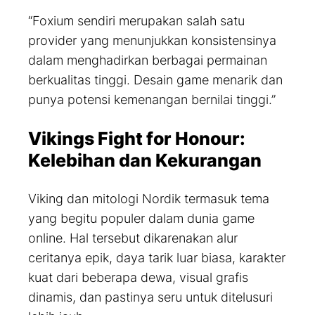
“Foxium sendiri merupakan salah satu
provider
yang menunjukkan konsistensinya
dalam menghadirkan berbagai permainan
berkualitas tinggi. Desain
game
menarik dan
punya potensi kemenangan bernilai tinggi.”
Vikings Fight for Honour:
Kelebihan dan Kekurangan
Viking dan mitologi Nordik termasuk tema
yang begitu populer dalam dunia
game
online
. Hal tersebut dikarenakan alur
ceritanya epik, daya tarik luar biasa, karakter
kuat dari beberapa dewa, visual grafis
dinamis, dan pastinya seru untuk ditelusuri