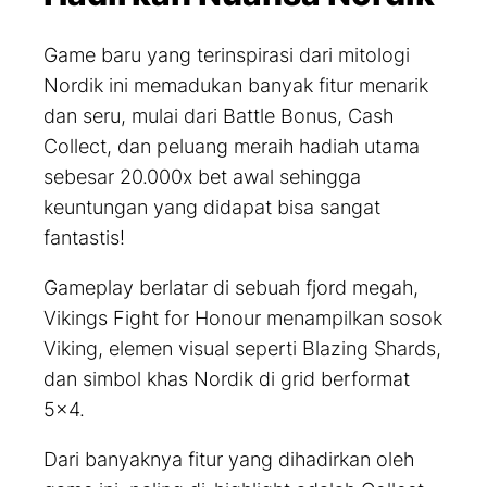
Game
baru yang terinspirasi dari mitologi
Nordik ini memadukan banyak fitur menarik
dan seru, mulai dari
Battle Bonus, Cash
Collect
, dan peluang meraih hadiah utama
sebesar 20.000x
bet
awal sehingga
keuntungan yang didapat bisa sangat
fantastis!
Gameplay
berlatar di sebuah
fjord
megah,
Vikings Fight for Honour menampilkan sosok
Viking, elemen visual seperti
Blazing Shards
,
dan simbol khas Nordik di
grid
berformat
5×4.
Dari banyaknya fitur yang dihadirkan oleh