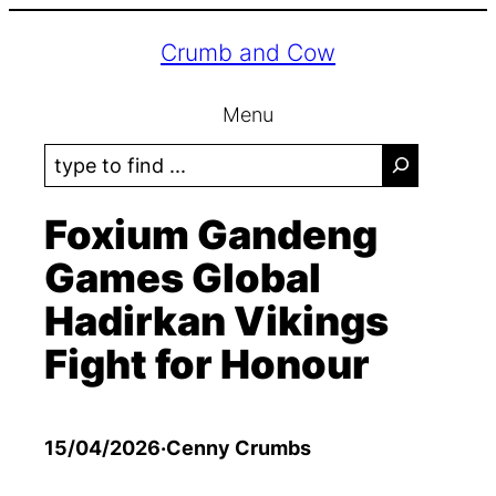
Lewati
Crumb and Cow
ke
konten
Menu
S
e
a
Foxium Gandeng
r
Games Global
c
Hadirkan Vikings
h
Fight for Honour
15/04/2026
·
Cenny Crumbs