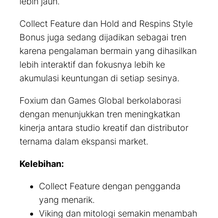
lebih jauh.
Collect Feature
dan
Hold and Respins Style
Bonus
juga sedang dijadikan sebagai tren
karena pengalaman bermain yang dihasilkan
lebih interaktif dan fokusnya lebih ke
akumulasi keuntungan di setiap sesinya.
Foxium dan Games Global berkolaborasi
dengan menunjukkan tren meningkatkan
kinerja antara studio kreatif dan distributor
ternama dalam ekspansi
market.
Kelebihan:
Collect Feature
dengan pengganda
yang menarik.
Viking
dan mitologi semakin menambah