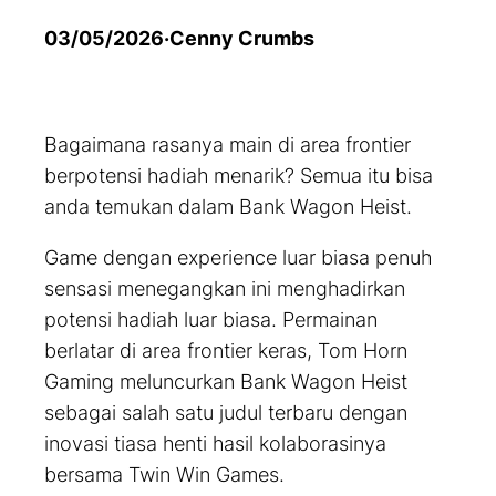
03/05/2026
·
Cenny Crumbs
Bagaimana rasanya main di area
frontier
berpotensi hadiah menarik? Semua itu bisa
anda temukan dalam Bank Wagon Heist.
Game
dengan
experience
luar biasa penuh
sensasi menegangkan ini menghadirkan
potensi hadiah luar biasa. Permainan
berlatar di area
frontier
keras, Tom Horn
Gaming meluncurkan Bank Wagon Heist
sebagai salah satu judul terbaru dengan
inovasi tiasa henti hasil kolaborasinya
bersama Twin Win Games.