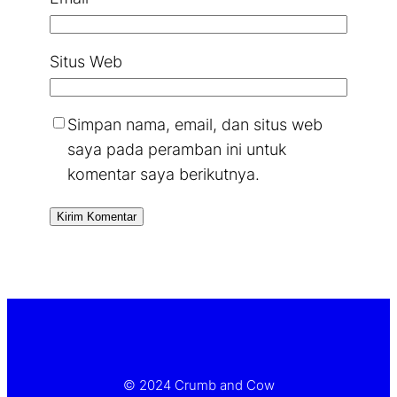
Situs Web
Simpan nama, email, dan situs web
saya pada peramban ini untuk
komentar saya berikutnya.
top
© 2024 Crumb and Cow