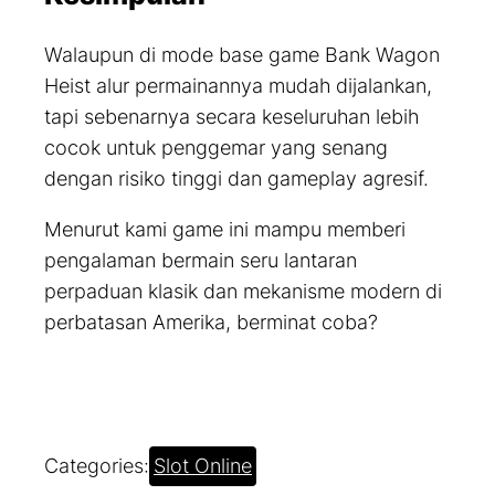
Walaupun di mode base
game
Bank Wagon
Heist alur permainannya mudah dijalankan,
tapi sebenarnya secara keseluruhan lebih
cocok untuk penggemar yang senang
dengan risiko tinggi dan
gameplay
agresif.
Menurut kami
game
ini mampu memberi
pengalaman bermain seru lantaran
perpaduan klasik dan mekanisme modern di
perbatasan Amerika, berminat coba?
Categories:
Slot Online