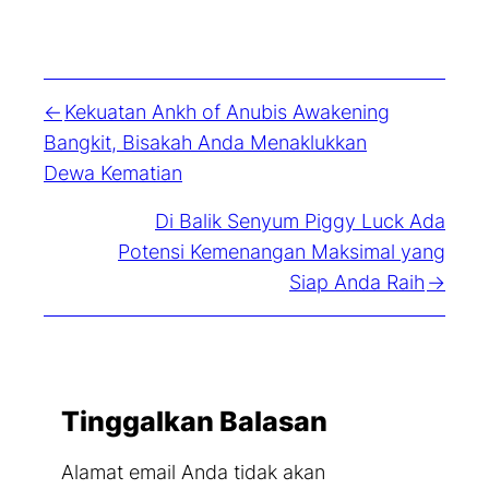
Kekuatan Ankh of Anubis Awakening
Bangkit, Bisakah Anda Menaklukkan
Dewa Kematian
Di Balik Senyum Piggy Luck Ada
Potensi Kemenangan Maksimal yang
Siap Anda Raih
Tinggalkan Balasan
Alamat email Anda tidak akan