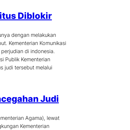
itus Diblokir
atunya dengan melakukan
ebut. Kementerian Komunikasi
 perjudian di indonesia.
i Publik Kementerian
 judi tersebut melalui
ncegahan Judi
ementerian Agama), lewat
ngkungan Kementerian