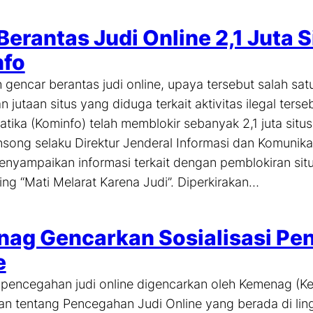
erantas Judi Online 2,1 Juta S
fo
 gencar berantas judi online, upaya tersebut salah s
n jutaan situs yang diduga terkait aktivitas ilegal ters
atika (Kominfo) telah memblokir sebanyak 2,1 juta situs
ong selaku Direktur Jenderal Informasi dan Komunikas
nyampaikan informasi terkait dengan pemblokiran situs
ring “Mati Melarat Karena Judi”. Diperkirakan…
ag Gencarkan Sosialisasi Pe
e
i pencegahan judi online digencarkan oleh Kemenag (K
an tentang Pencegahan Judi Online yang berada di li