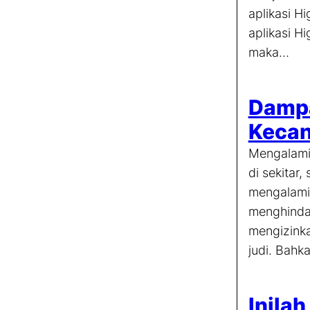
aplikasi H
aplikasi H
maka…
Dampa
Kecan
Mengalami 
di sekitar
mengalami 
menghindar
mengizinka
judi. Bahk
Inila