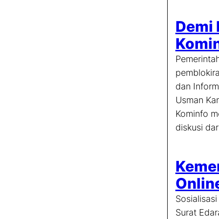
Demi B
Komin
Pemerintah
pemblokira
dan Inform
Usman Kans
Kominfo me
diskusi da
Kemen
Onlin
Sosialisas
Surat Edar