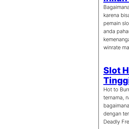
Bagaimana 
karena bis
pemain slo
anda paham
kemenangan
winrate m
Slot H
Tingg
Hot to Bur
ternama, n
bagaimana
dengan tem
Deadly Fre