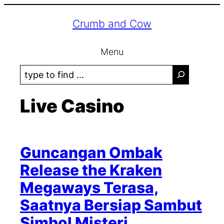
Lewati
Crumb and Cow
ke
konten
Menu
S
e
a
Live Casino
r
c
h
Guncangan Ombak
Release the Kraken
Megaways Terasa,
Saatnya Bersiap Sambut
Simbol Misteri